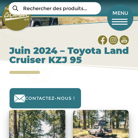
Aller
Recherche
au
Panier
de
Mon compte
MENU
produits
contenu
principal
Juin 2024 – Toyota Land
Cruiser KZJ 95
CONTACTEZ-NOUS !