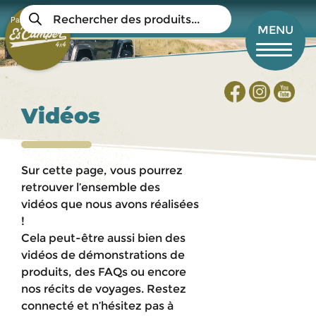
Aller
Recherche
au
Panier
de
Mon compte
MENU
produits
contenu
principal
Vidéos
Sur cette page, vous pourrez
retrouver l’ensemble des
vidéos que nous avons réalisées
!
Cela peut-être aussi bien des
vidéos de démonstrations de
produits, des FAQs ou encore
nos récits de voyages.
Restez
connecté et n’hésitez pas à