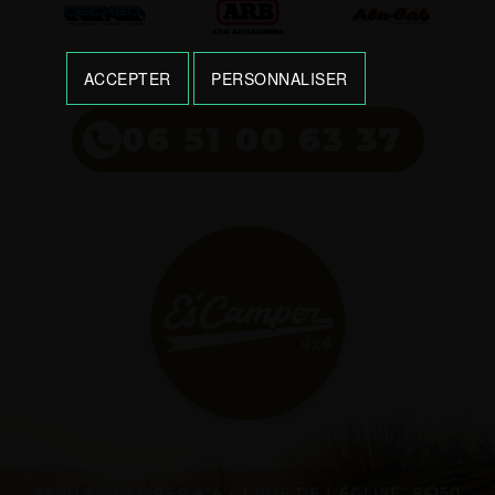
ACCEPTER
PERSONNALISER
06 51 00 63 37
SASU ES’CAMPER 4*4 - 1 RUE DE L’ÉGLISE, 64150