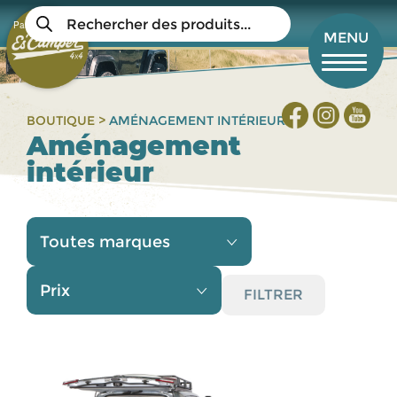
Aller
Recherche
au
Panier
de
Mon compte
MENU
produits
contenu
principal
BOUTIQUE >
AMÉNAGEMENT INTÉRIEUR
Aménagement
intérieur
FILTRER