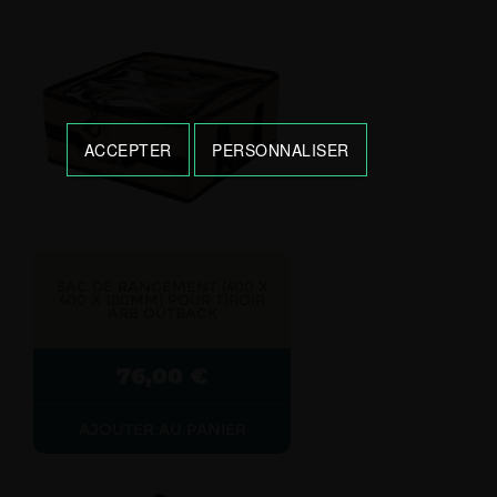
ACCEPTER
PERSONNALISER
SAC DE RANGEMENT (400 X
400 X 180MM) POUR TIROIR
ARB OUTBACK
76,00
€
AJOUTER AU PANIER