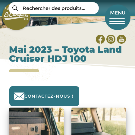
Aller
Recherche
au
Panier
de
Mon compte
MENU
produits
contenu
principal
Mai 2023 – Toyota Land
Cruiser HDJ 100
CONTACTEZ-NOUS !