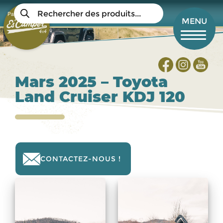
Aller
Recherche
au
Panier
de
Mon compte
MENU
produits
contenu
principal
Mars 2025 – Toyota
Land Cruiser KDJ 120
CONTACTEZ-NOUS !