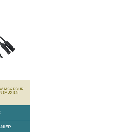
OW MC4 POUR
NEAUX EN
E
€
ANIER