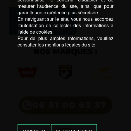
mesurer l'audience du site, ainsi que pour
garantir une expérience plus sécurisée.
330,00
€
En naviguant sur le site, vous nous accordez
l'autorisation de collecter des informations à
AJOUTER AU PANIER
l'aide de cookies.
Pour de plus amples informations, veuillez
consulter les mentions légales du site.
NOS MARQUES :
06 51 00 63 37