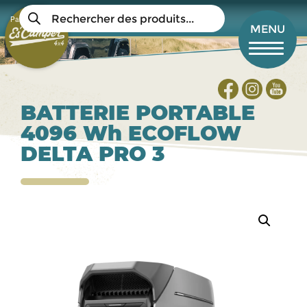
Aller
Recherche
au
Panier
de
Mon compte
MENU
produits
contenu
principal
BATTERIE PORTABLE
4096 Wh ECOFLOW
DELTA PRO 3