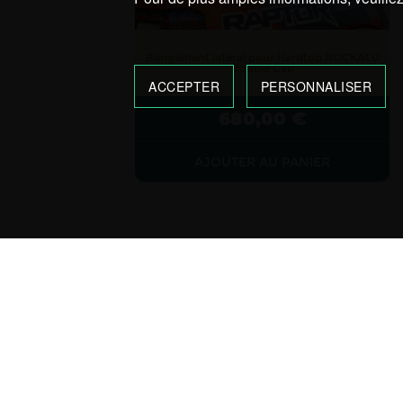
Rangement latéral pour Hardtop ROCKALU
Double Cab
ACCEPTER
PERSONNALISER
680,00
€
AJOUTER AU PANIER