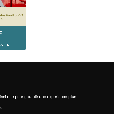
rales Hardtop V3
e)
€
ANIER
ainsi que pour garantir une expérience plus
s.