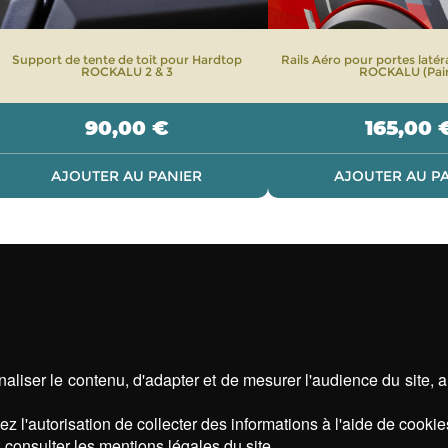
Support de tente de toit pour Hardtop
Rails Aéro pour portes laté
ROCKALU 2 & 3
ROCKALU (Pair
90,00
€
165,00
AJOUTER AU PANIER
AJOUTER AU P
aliser le contenu, d'adapter et de mesurer l'audience du site, 
z l'autorisation de collecter des informations à l'aide de cookie
 consulter les mentions légales du site.