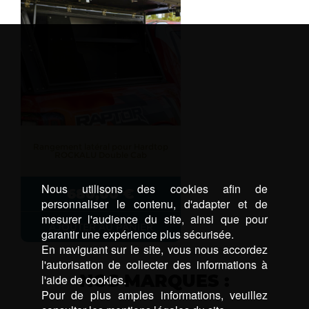
Rangement latéral pour Hardtop
ROCKALU Double Cab
Nous utilisons des cookies afin de
680,00
€
personnaliser le contenu, d'adapter et de
mesurer l'audience du site, ainsi que pour
AJOUTER AU PANIER
garantir une expérience plus sécurisée.
En naviguant sur le site, vous nous accordez
l'autorisation de collecter des informations à
NOS MARQUES :
l'aide de cookies.
Pour de plus amples informations, veuillez