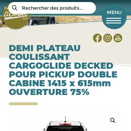
Aller
Recherche
au
Panier
de
Mon compte
MENU
produits
contenu
principal
DEMI PLATEAU
COULISSANT
CARGOGLIDE DECKED
POUR PICKUP DOUBLE
CABINE 1415 x 615mm
OUVERTURE 75%