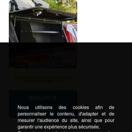
Rangement latéral pour Hardtop
ROCKALU Double Cab
680,00
€
Nous utilisons des cookies afin de
AJOUTER AU PANIER
personnaliser le contenu, d'adapter et de
mesurer l'audience du site, ainsi que pour
garantir une expérience plus sécurisée.