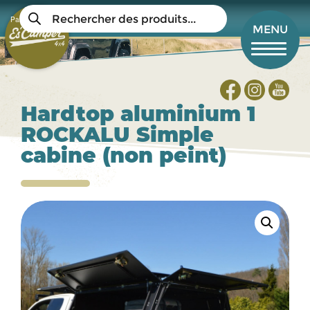
Aller
Recherche
au
Panier
de
Mon compte
MENU
produits
contenu
principal
Hardtop aluminium 1
ROCKALU Simple
cabine (non peint)