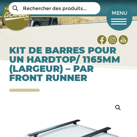
Aller
Recherche
au
Panier
de
Mon compte
MENU
produits
contenu
principal
KIT DE BARRES POUR
UN HARDTOP/ 1165MM
(LARGEUR) – PAR
FRONT RUNNER