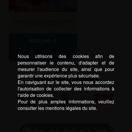
Rangement latéral pour Hardtop
ROCKALU Double Cab
680,00
€
AJOUTER AU PANIER
Nous utilisons des cookies afin de
personnaliser le contenu, d'adapter et de
mesurer l'audience du site, ainsi que pour
garantir une expérience plus sécurisée.
NOS MARQUES :
En naviguant sur le site, vous nous accordez
l'autorisation de collecter des informations à
l'aide de cookies.
Pour de plus amples informations, veuillez
consulter les mentions légales du site.