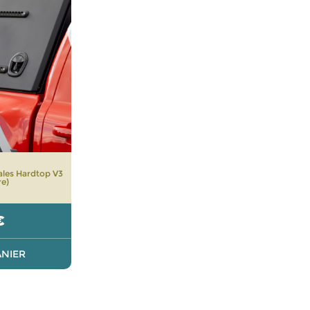
rales Hardtop V3
e)
€
ANIER