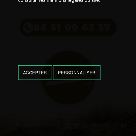
06 51 00 63 37
ACCEPTER
PERSONNALISER
SASU ES’CAMPER 4*4 - 1 RUE DE L’ÉGLISE, 64150
PARDIES