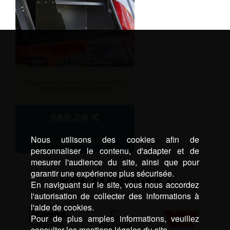
Rangement latéral pour Hardtop
ROCKALU Double Cab
680,00
€
Nous utilisons des cookies afin de
AJOUTER AU PANIER
personnaliser le contenu, d'adapter et de
mesurer l'audience du site, ainsi que pour
garantir une expérience plus sécurisée.
NOS MARQUES :
En naviguant sur le site, vous nous accordez
l'autorisation de collecter des informations à
l'aide de cookies.
Pour de plus amples informations, veuillez
consulter les mentions légales du site.