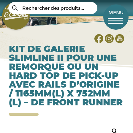
Aller
Recherche
au
Panier
de
Mon compte
MENU
produits
contenu
principal
KIT DE GALERIE
SLIMLINE II POUR UNE
REMORQUE OU UN
HARD TOP DE PICK-UP
AVEC RAILS D’ORIGINE
/ 1165MM(L) X 752MM
(L) – DE FRONT RUNNER