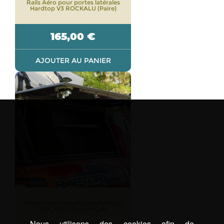
Rails Aéro pour portes latérales
Hardtop V3 ROCKALU (Paire)
165,00
€
AJOUTER AU PANIER
Rangement latéral pour Hardtop
ROCKALU Double Cab
Nous utilisons des cookies afin de