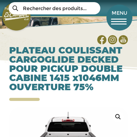
Aller
Recherche
au
Panier
de
Mon compte
MENU
produits
contenu
principal
PLATEAU COULISSANT
CARGOGLIDE DECKED
POUR PICKUP DOUBLE
CABINE 1415 x1046MM
OUVERTURE 75%