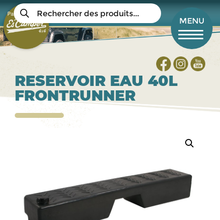
Aller
Recherche
au
Panier
de
Mon compte
MENU
produits
contenu
principal
RESERVOIR EAU 40L
FRONTRUNNER