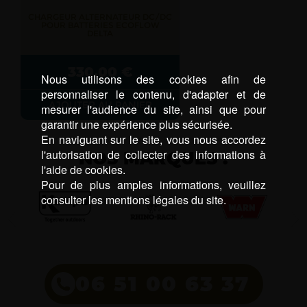
CHARGEUR ALTERNATEUR DC/DC
POUR BATTERIES ECOFLOW
DELTA
330,00
€
Nous utilisons des cookies afin de
personnaliser le contenu, d'adapter et de
AJOUTER AU PANIER
mesurer l'audience du site, ainsi que pour
garantir une expérience plus sécurisée.
En naviguant sur le site, vous nous accordez
l'autorisation de collecter des informations à
NOS MARQUES :
l'aide de cookies.
Pour de plus amples informations, veuillez
consulter les mentions légales du site.
06 51 00 63 37