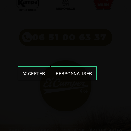
06 51 00 63 37
ACCEPTER
PERSONNALISER
SASU ES’CAMPER 4*4 - 1 RUE DE L’ÉGLISE, 64150