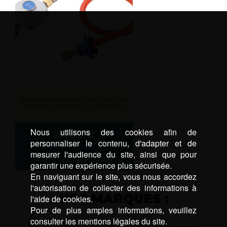
REGULATEUR POUR CARTOUCHES
FILETEES / 30MBAR – DE CADAC
Nous utilisons des cookies afin de
24,00
€
personnaliser le contenu, d'adapter et de
mesurer l'audience du site, ainsi que pour
AJOUTER AU PANIER
garantir une expérience plus sécurisée.
En naviguant sur le site, vous nous accordez
l'autorisation de collecter des informations à
NOS MARQUES :
l'aide de cookies.
Pour de plus amples informations, veuillez
consulter les mentions légales du site.