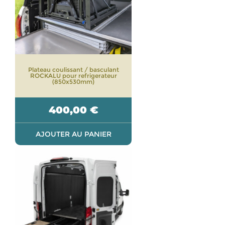
Plateau coulissant / basculant
ROCKALU pour refrigerateur
(850x530mm)
400,00
€
AJOUTER AU PANIER
Ce
produit
a
plusieurs
variations.
Les
options