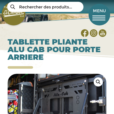
Aller
Recherche
au
Panier
de
Mon compte
MENU
produits
contenu
principal
TABLETTE PLIANTE
ALU CAB POUR PORTE
ARRIERE