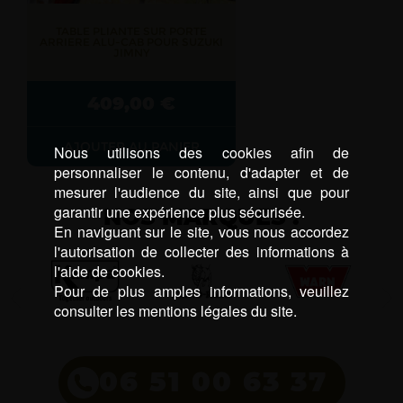
TABLE PLIANTE SUR PORTE
ARRIERE ALU-CAB POUR SUZUKI
JIMNY
409,00
€
AJOUTER AU PANIER
Nous utilisons des cookies afin de
personnaliser le contenu, d'adapter et de
mesurer l'audience du site, ainsi que pour
garantir une expérience plus sécurisée.
NOS MARQUES :
En naviguant sur le site, vous nous accordez
l'autorisation de collecter des informations à
l'aide de cookies.
Pour de plus amples informations, veuillez
consulter les mentions légales du site.
06 51 00 63 37