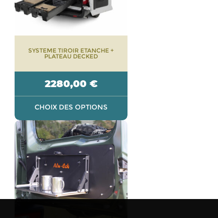
peuvent
être
choisies
sur
SYSTEME TIROIR ETANCHE +
la
PLATEAU DECKED
page
du
2280,00
€
produit
CHOIX DES OPTIONS