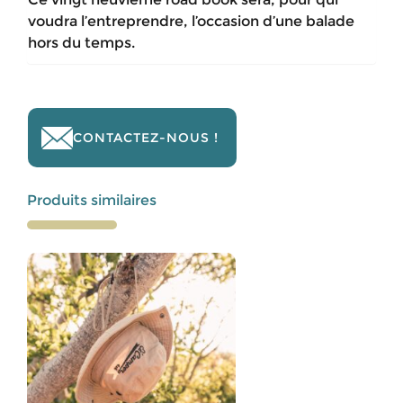
voudra l’entreprendre, l’occasion d’une balade
hors du temps.
CONTACTEZ-NOUS !
Produits similaires
Ce
produit
a
plusieurs
variations.
Les
options