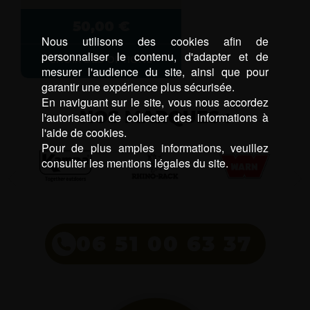
page
du
50,00
€
produit
Nous utilisons des cookies afin de
personnaliser le contenu, d'adapter et de
CHOIX DES OPTIONS
mesurer l'audience du site, ainsi que pour
garantir une expérience plus sécurisée.
En naviguant sur le site, vous nous accordez
NOS MARQUES :
l'autorisation de collecter des informations à
l'aide de cookies.
Pour de plus amples informations, veuillez
consulter les mentions légales du site.
06 51 00 63 37