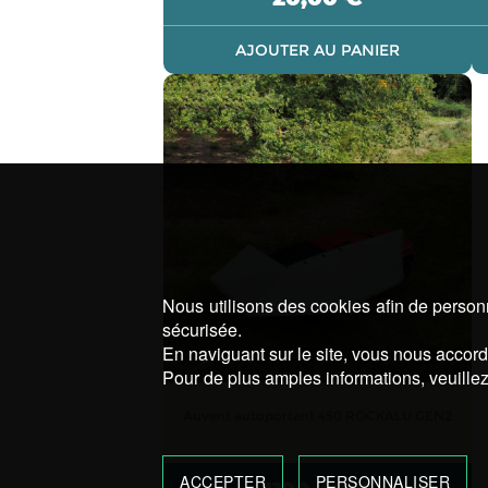
AJOUTER AU PANIER
Ce
produit
a
plusieurs
variations.
Les
options
peuvent
être
Nous utilisons des cookies afin de personn
choisies
sécurisée.
sur
En naviguant sur le site, vous nous accorde
la
Pour de plus amples informations, veuillez
page
Auvent autoportant 450 ROCKALU GEN2
du
produit
ACCEPTER
PERSONNALISER