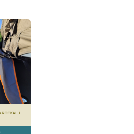
ts ROCKALU
€