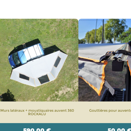
Murs latéraux + moustiquaires auvent 360
Gouttières pour auven
ROCKALU
590,00
€
50,00