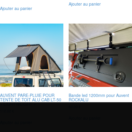
Ajouter au panier
Ajouter au panier
Bande led 1200mm pour Auvent
AUVENT PARE-PLUIE POUR
ROCKALU
TENTE DE TOIT ALU CAB LT-50
« LIGHTWEIGHT »
60,00
€
110,00
€
Ajouter au panier
Ajouter au panier