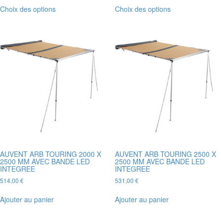
Ce
Ce
Choix des options
Choix des options
produit
produit
a
a
plusieurs
plusieurs
variations.
variations.
Les
Les
options
options
peuvent
peuvent
être
être
choisies
choisies
sur
sur
la
la
page
page
du
du
produit
produit
AUVENT ARB TOURING 2000 X
AUVENT ARB TOURING 2500 X
2500 MM AVEC BANDE LED
2500 MM AVEC BANDE LED
INTEGREE
INTEGREE
514,00
€
531,00
€
Ajouter au panier
Ajouter au panier