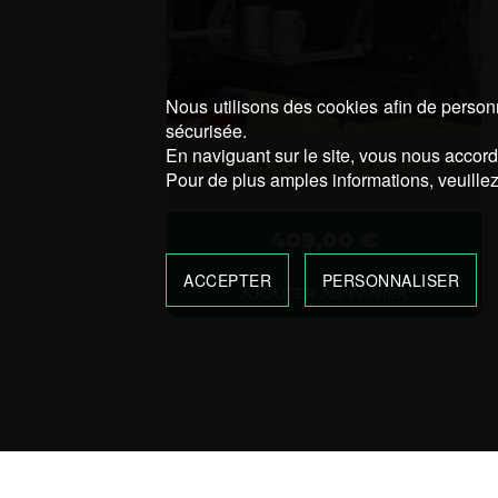
Nous utilisons des cookies afin de personn
sécurisée.
En naviguant sur le site, vous nous accorde
TABLE PLIANTE SUR PORTE ARRIERE ALU-
Pour de plus amples informations, veuillez
CAB POUR SUZUKI JIMNY
409,00
€
ACCEPTER
PERSONNALISER
AJOUTER AU PANIER