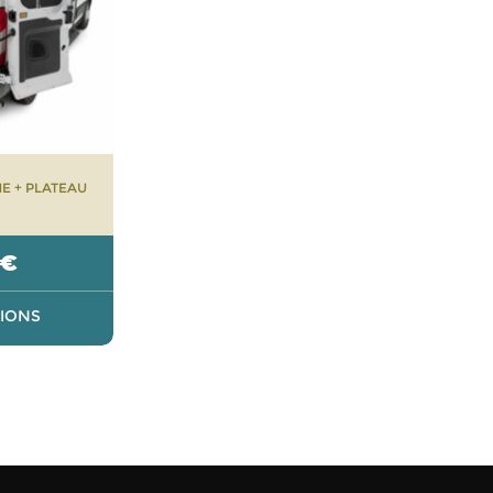
E + PLATEAU
€
TIONS