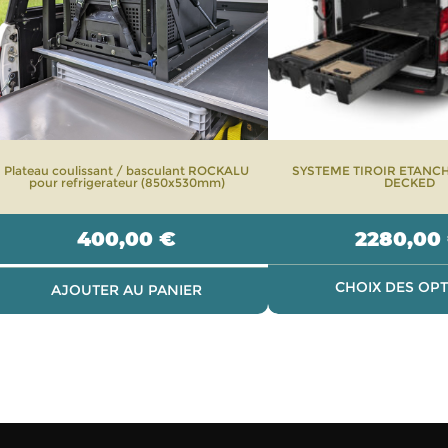
options
peuvent
être
choisies
sur
la
page
Plateau coulissant / basculant ROCKALU
SYSTEME TIROIR ETANCH
du
pour refrigerateur (850x530mm)
DECKED
produit
400,00
€
2280,00
CHOIX DES OP
AJOUTER AU PANIER