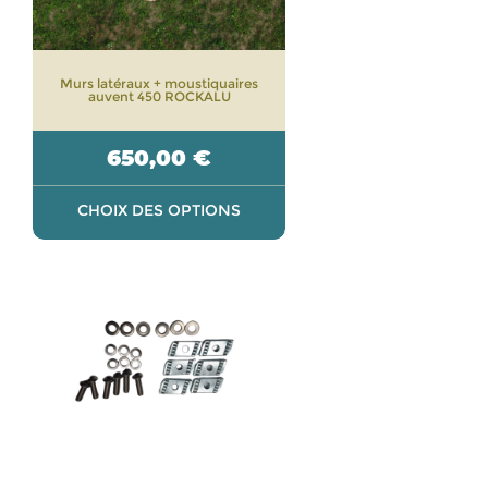
être
choisies
sur
Murs latéraux + moustiquaires
la
auvent 450 ROCKALU
page
du
650,00
€
produit
CHOIX DES OPTIONS