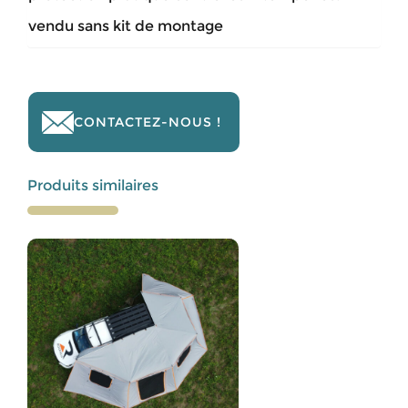
vendu sans kit de montage
CONTACTEZ-NOUS !
Produits similaires
Ce
produit
a
plusieurs
variations.
Les
options
peuvent