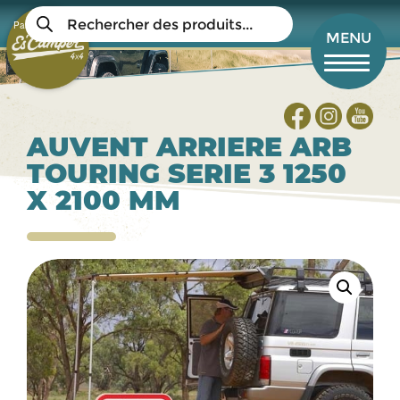
Aller
Recherche
au
Panier
de
Mon compte
MENU
produits
contenu
principal
AUVENT ARRIERE ARB
TOURING SERIE 3 1250
X 2100 MM