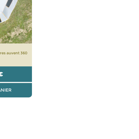
res auvent 360
€
ANIER