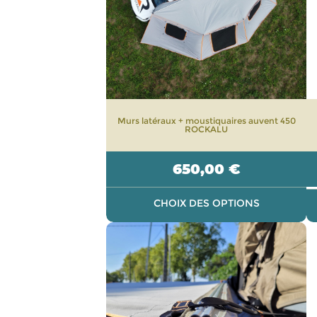
options
peuvent
être
choisies
sur
la
page
Murs latéraux + moustiquaires auvent 450
du
ROCKALU
produit
650,00
€
CHOIX DES OPTIONS