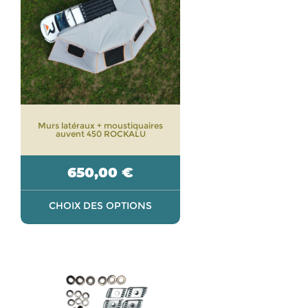
plusieurs
variations.
Les
options
peuvent
être
choisies
sur
Murs latéraux + moustiquaires
la
auvent 450 ROCKALU
page
du
650,00
€
produit
CHOIX DES OPTIONS