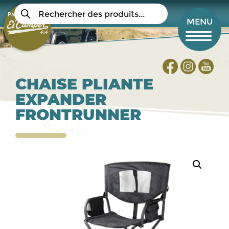
Aller
Recherche
au
Panier
de
Mon compte
MENU
produits
contenu
principal
CHAISE PLIANTE
EXPANDER
FRONTRUNNER