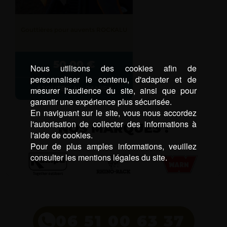
Gouttières pour auvents ROCKALU
50,00
€
Nous utilisons des cookies afin de
personnaliser le contenu, d'adapter et de
AJOUTER AU PANIER
mesurer l'audience du site, ainsi que pour
garantir une expérience plus sécurisée.
En naviguant sur le site, vous nous accordez
l'autorisation de collecter des informations à
NOS MARQUES :
l'aide de cookies.
Pour de plus amples informations, veuillez
consulter les mentions légales du site.
06 51 00 63 37