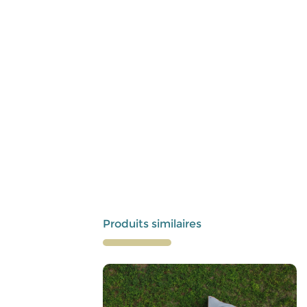
Produits similaires
Ce
produit
a