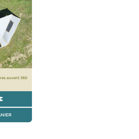
res auvent 360
€
ANIER