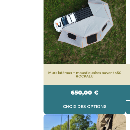
plusieurs
variations.
Les
options
peuvent
être
choisies
sur
la
page
Murs latéraux + moustiquaires auvent 450
du
ROCKALU
produit
650,00
€
CHOIX DES OPTIONS