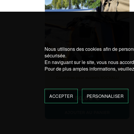
Nous utilisons des cookies afin de personn
sécurisée.
En naviguant sur le site, vous nous accorde
Pour de plus amples informations, veuillez
Gouttières pour auvents ROCKALU
ACCEPTER
PERSONNALISER
50,00
€
AJOUTER AU PANIER