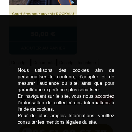
Gouttières pour auvents ROCKALU
50,00
€
AJOUTER AU PANIER
Descriptif
Documents
Descriptif technique
Nous utilisons des cookies afin de
personnaliser le contenu, d'adapter et de
NOS MARQUES :
mesurer l'audience du site, ainsi que pour
garantir une expérience plus sécurisée.
En naviguant sur le site, vous nous accordez
l'autorisation de collecter des informations à
l'aide de cookies.
Pour de plus amples informations, veuillez
consulter les mentions légales du site.