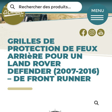
Aller
Recherche
au
Panier
de
Mon compte
MENU
produits
contenu
principal
GRILLES DE
PROTECTION DE FEUX
ARRIèRE POUR UN
LAND ROVER
DEFENDER (2007-2016)
– DE FRONT RUNNER