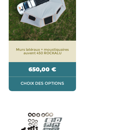
variations.
Les
options
peuvent
être
choisies
sur
Murs latéraux + moustiquaires
la
auvent 450 ROCKALU
page
du
650,00
€
produit
CHOIX DES OPTIONS