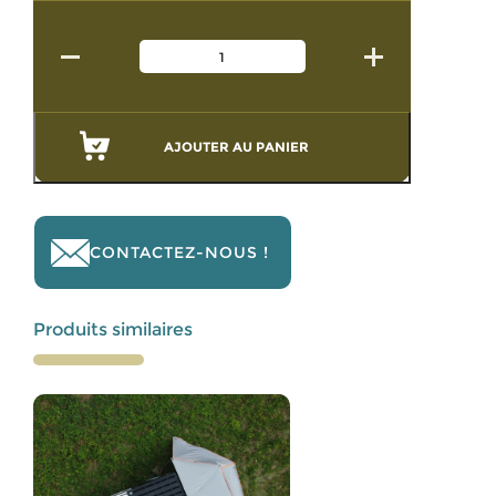
AJOUTER AU PANIER
CONTACTEZ-NOUS !
Produits similaires
Ce
produit
a
plusieurs