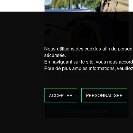
Nous utilisons des cookies afin de personn
sécurisée.
En naviguant sur le site, vous nous accorde
Pour de plus amples informations, veuillez
Gouttières pour auvents ROCKALU
ACCEPTER
PERSONNALISER
50,00
€
AJOUTER AU PANIER