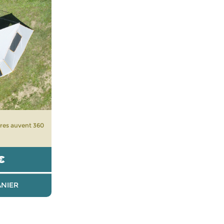
res auvent 360
€
ANIER