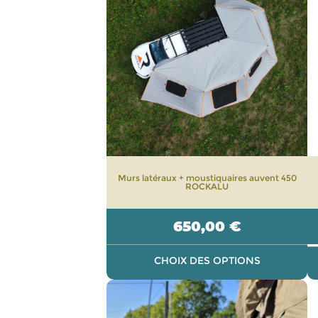
plusieurs
variations.
Les
options
peuvent
être
choisies
sur
la
page
Murs latéraux + moustiquaires auvent 450
du
ROCKALU
produit
650,00
€
CHOIX DES OPTIONS