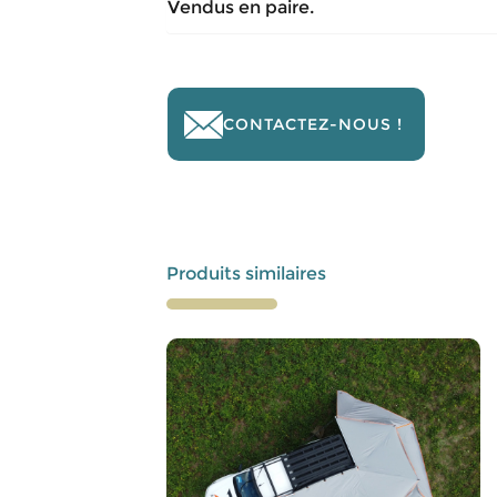
Vendus en paire.
CONTACTEZ-NOUS !
Produits similaires
Ce
produit
a
plusieurs
variations.
Les