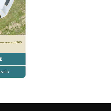
res auvent 360
€
ANIER