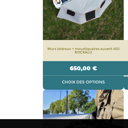
options
peuvent
être
choisies
sur
la
page
Murs latéraux + moustiquaires auvent 450
du
ROCKALU
produit
650,00
€
CHOIX DES OPTIONS