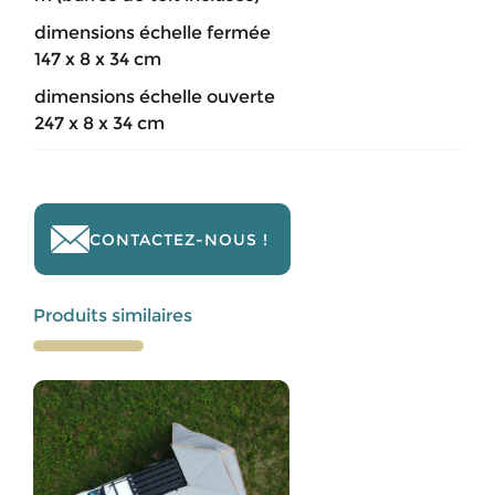
dimensions échelle fermée
147 x 8 x 34 cm
dimensions échelle ouverte
247 x 8 x 34 cm
CONTACTEZ-NOUS !
Produits similaires
Ce
produit
a
plusieurs