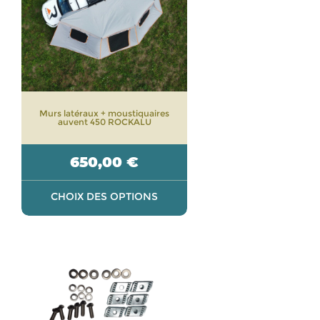
variations.
Les
options
peuvent
être
choisies
sur
Murs latéraux + moustiquaires
la
auvent 450 ROCKALU
page
du
650,00
€
produit
CHOIX DES OPTIONS