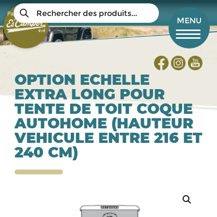
Aller
Recherche
au
Panier
de
Mon compte
MENU
produits
contenu
principal
OPTION ECHELLE
EXTRA LONG POUR
TENTE DE TOIT COQUE
AUTOHOME (HAUTEUR
VEHICULE ENTRE 216 ET
240 CM)