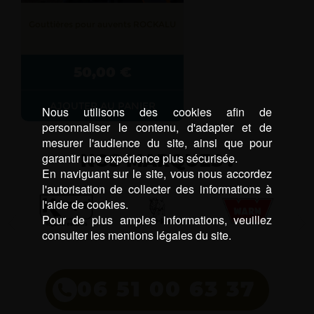
Gouttières pour auvents ROCKALU
50,00
€
AJOUTER AU PANIER
Nous utilisons des cookies afin de
personnaliser le contenu, d'adapter et de
mesurer l'audience du site, ainsi que pour
garantir une expérience plus sécurisée.
NOS MARQUES :
En naviguant sur le site, vous nous accordez
l'autorisation de collecter des informations à
l'aide de cookies.
Pour de plus amples informations, veuillez
consulter les mentions légales du site.
06 51 00 63 37