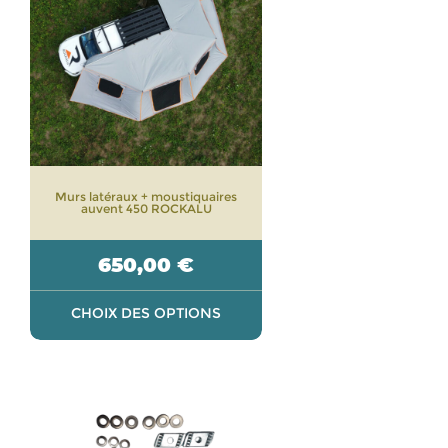
plusieurs
variations.
Les
options
peuvent
être
choisies
sur
Murs latéraux + moustiquaires
la
auvent 450 ROCKALU
page
du
650,00
€
produit
CHOIX DES OPTIONS