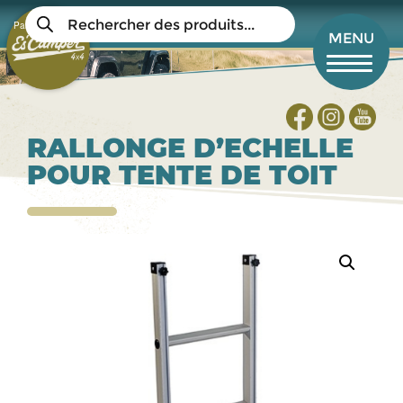
Aller
Recherche
au
Panier
de
Mon compte
MENU
produits
contenu
principal
RALLONGE D’ECHELLE
POUR TENTE DE TOIT