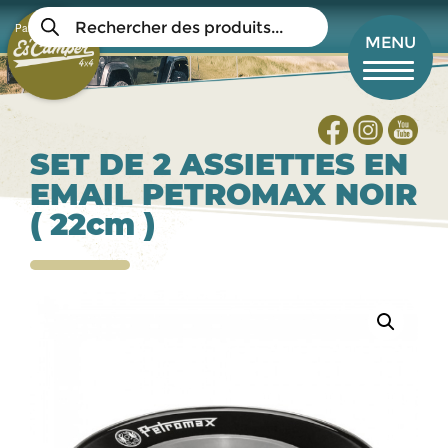
Aller
Recherche
au
Panier
de
Mon compte
MENU
produits
contenu
principal
SET DE 2 ASSIETTES EN
EMAIL PETROMAX NOIR
( 22cm )