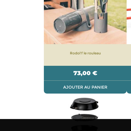
Rodol’f le rouleau
73,00
€
AJOUTER AU PANIER