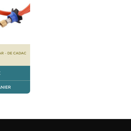
R – DE CADAC
€
ANIER