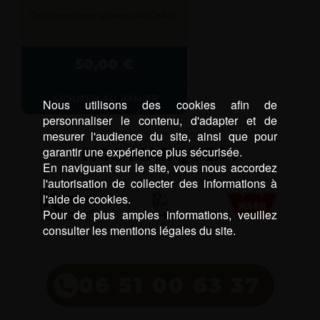
Gouttières pour auvents ROCKALU
50,00
€
AJOUTER AU PANIER
Nous utilisons des cookies afin de
personnaliser le contenu, d'adapter et de
mesurer l'audience du site, ainsi que pour
NOS MARQUES :
garantir une expérience plus sécurisée.
En naviguant sur le site, vous nous accordez
l'autorisation de collecter des informations à
l'aide de cookies.
Pour de plus amples informations, veuillez
consulter les mentions légales du site.
06 51 00 63 37