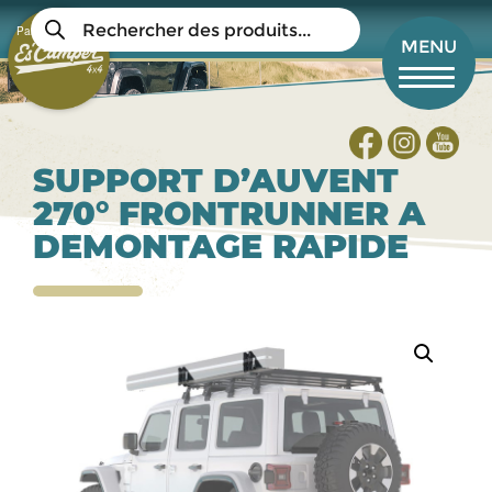
Aller
Recherche
au
Panier
de
Mon compte
MENU
produits
contenu
principal
SUPPORT D’AUVENT
270° FRONTRUNNER A
DEMONTAGE RAPIDE