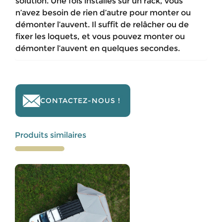
solution. Une fois installés sur un rack, vous
n’avez besoin de rien d’autre pour monter ou
démonter l’auvent. Il suffit de relâcher ou de
fixer les loquets, et vous pouvez monter ou
démonter l’auvent en quelques secondes.
CONTACTEZ-NOUS !
Produits similaires
Ce
produit
a
plusieurs
variations.