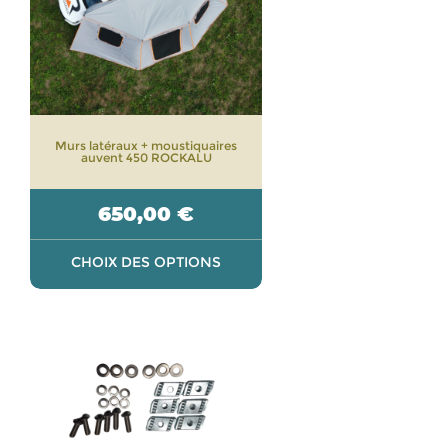
Les
options
peuvent
être
choisies
sur
Murs latéraux + moustiquaires
la
auvent 450 ROCKALU
page
du
650,00
€
produit
CHOIX DES OPTIONS