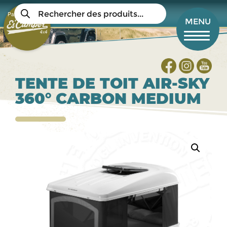
Aller
Recherche
au
Panier
de
Mon compte
MENU
produits
contenu
principal
TENTE DE TOIT AIR-SKY
360° CARBON MEDIUM