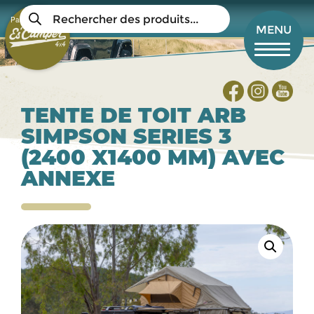
Aller
Recherche
au
Panier
de
Mon compte
MENU
produits
contenu
principal
TENTE DE TOIT ARB
SIMPSON SERIES 3
(2400 X1400 MM) AVEC
ANNEXE