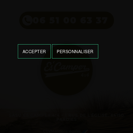
06 51 00 63 37
ACCEPTER
PERSONNALISER
SASU ES’CAMPER 4*4 - 1 RUE DE L’ÉGLISE, 64150
PARDIES
CGV
Mentions légales