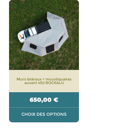
Ce
produit
a
plusieurs
variations.
Les
options
peuvent
être
choisies
sur
Murs latéraux + moustiquaires
la
auvent 450 ROCKALU
page
du
650,00
€
produit
CHOIX DES OPTIONS